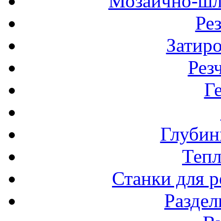
Мозаично-шл
Ре
Затир
Рез
Г
Глубин
Теп
Станки для р
Разде