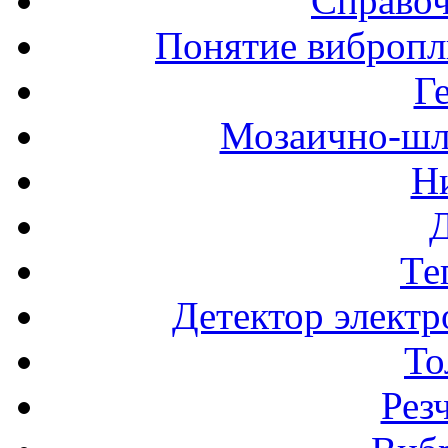
Справоч
Понятие вибропл
Г
Мозаично-шл
Н
Те
Детектор электр
То
Рез