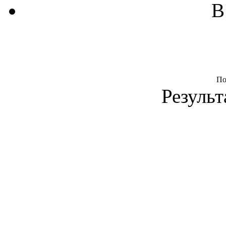
В
По
Результ