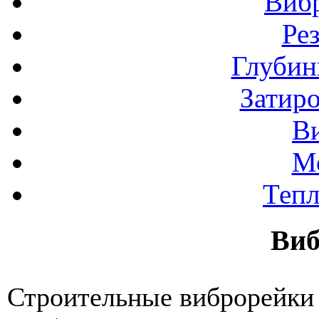
Виб
Ре
Глубин
Затир
В
М
Теп
Виб
Строительные виброрейки 