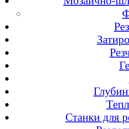
Мозаично-шл
Ф
Ре
Затир
Рез
Г
Глубин
Теп
Станки для р