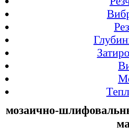
Рез
Виб
Ре
Глубин
Затир
В
М
Теп
мозаично-шлифовальн
м