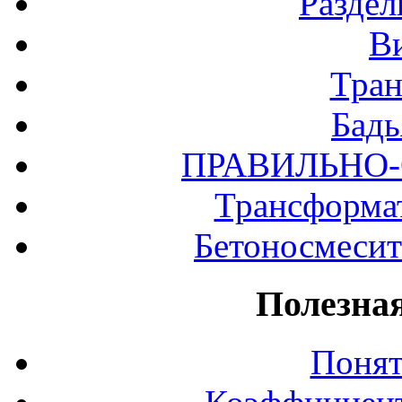
Разде
В
Тра
Бадь
ПРАВИЛЬНО
Трансформат
Бетоносмесит
Полезна
Понят