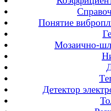
Коэффициент
Справоч
Понятие вибропл
Г
Мозаично-шл
Н
Те
Детектор электр
То